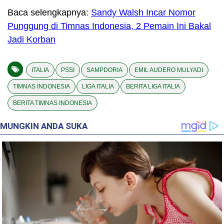
Baca selengkapnya:
Sandy Walsh Incar Nomor
Punggung di Timnas Indonesia, 2 Pemain Ini Bakal
Jadi Korban
ITALIA
PSSI
SAMPDORIA
EMIL AUDERO MULYADI
TIMNAS INDONESIA
LIGA ITALIA
BERITA LIGA ITALIA
BERITA TIMNAS INDONESIA