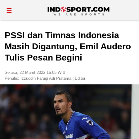
☰
PSSI dan Timnas Indonesia
Masih Digantung, Emil Audero
Tulis Pesan Begini
Selasa, 22 Maret 2022 16:05 WIB
Penulis:
Izzuddin Faruqi Adi Pratama
|
Editor: