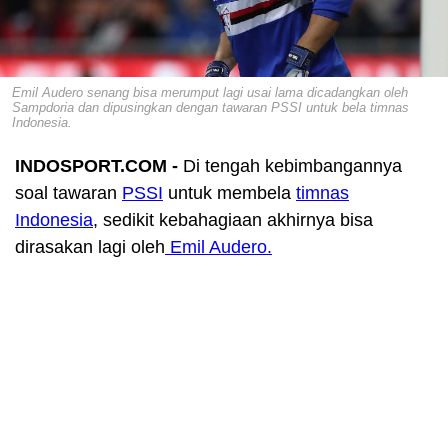
Emil Audero senang bisa merumput lagi usai lama dicadangkan oleh
Sampdoria dan dipusingkan dengan tawaran PSSI untuk bela timnas
Indonesia.
INDOSPORT.COM -
Di tengah kebimbangannya
soal tawaran
PSSI
untuk membela
timnas
Indonesia
, sedikit kebahagiaan akhirnya bisa
dirasakan lagi oleh
Emil Audero.