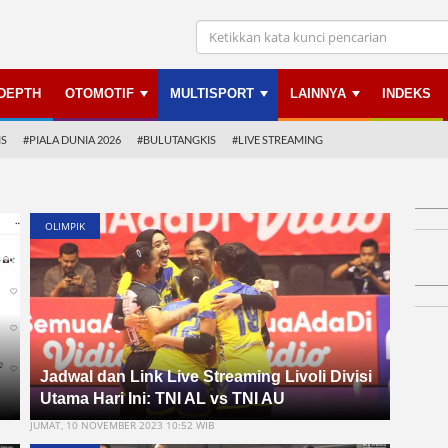
NDEPTH
OTOMOTIF
MULTISPORT
LAINNYA
INDEKS
IS
#PIALA DUNIA 2026
#BULUTANGKIS
#LIVE STREAMING
OLIMPIK
Jadwal dan Link Live Streaming Livoli Divisi
Utama Hari Ini: TNI AL vs TNI AU
JUMAT, 10 NOVEMBER 2023 10:52 WIB