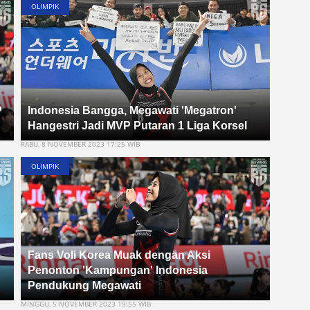
OLIMPIK
P
Indonesia Bangga, Megawati 'Megatron'
Hangestri Jadi MVP Putaran 1 Liga Korsel
RABU, 8 NOVEMBER 2023 17:25 WIB
OLIMPIK
Fans Voli Korea Muak dengan Aksi
Penonton 'Kampungan' Indonesia
Pendukung Megawati
MINGGU, 5 NOVEMBER 2023 19:55 WIB