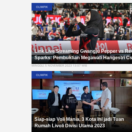
OLIMPIK
Link Live Streaming Gwangju Pepper vs Re
Sparks: Pembuktian Megawati Hangestri C
MINGGU, 5 NOVEMBER 2023 13:07 WIB
OLIMPIK
Siap-siap Voli Mania, 3 Kota Ini jadi Tuan
Rumah Livoli Divisi Utama 2023