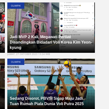
OLIMPIK
Jadi MVP 2 Kali, Megawati Pertiwi
d
Disandingkan Bidadari Voli Korea Kim Yeon-
s
kyung
JUMAT, 27 OKTOBER 2023 13:24 WIB
OLIMPIK
Sedang Disorot, PBVSI Sigap Maju Jadi
Tuan Rumah Piala Dunia Voli Putra 2025