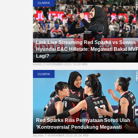
OLIMPIK
Link Live Streaming Red Sparks vs Suwon
Hyundai E&C Hillstate: Megawati Bakal MV
Lagi?
KAMIS, 9 NOVEMBER 2023 15:30 WIB
OLIMPIK
Red Sparks Rilis Pernyataan Soroti Ulah
‘Kontroversial’ Pendukung Megawati
SELASA, 7 NOVEMBER 2023 20:26 WIB