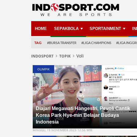
HOME
SEPAKBOLA
SPORTAINMENT
I
TAG
#BURSA TRANSFER
#LIGA CHAMPIONS
#LIGA INGGR
Voli
INDOSPORT
TOPIK
OLIMPIK
Diajari Megawati Hangestri, Pevoli Cantik
Korea Park Hye-min Belajar Budaya
Indonesia
MINGGU, 19 NOVEMBER 2023 12:56 WIB