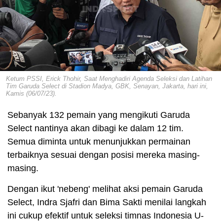
Ketum PSSI, Erick Thohir, Saat Menghadiri Agenda Seleksi dan Latihan
Tim Garuda Select di Stadion Madya, GBK, Senayan, Jakarta, hari ini,
Kamis (06/07/23).
Sebanyak 132 pemain yang mengikuti Garuda
Select nantinya akan dibagi ke dalam 12 tim.
Semua diminta untuk menunjukkan permainan
terbaiknya sesuai dengan posisi mereka masing-
masing.
Dengan ikut 'nebeng' melihat aksi pemain Garuda
Select, Indra Sjafri dan Bima Sakti menilai langkah
ini cukup efektif untuk seleksi timnas Indonesia U-