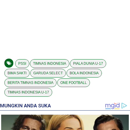
PSSI
TIMNAS INDONESIA
PIALA DUNIA U-17
BIMA SAKTI
GARUDA SELECT
BOLA INDONESIA
BERITA TIMNAS INDONESIA
ONE FOOTBALL
TIMNAS INDONESIA U-17