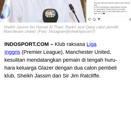
Sheikh Jassim bin Hamad Al Thani, Bankir asal Qatar calon pemilik
Manchester United. (Foto: Instagram@sheikhjassim7)
INDOSPORT.COM –
Klub raksasa
Liga
Inggris
(Premier League), Manchester United,
kesulitan mendatangkan pemain di tengah huru-
hara keluarga Glazer dengan dua calon pembeli
klub, Sheikh Jassim dan Sir Jim Ratcliffe.