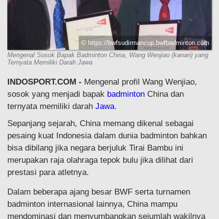
© https://bwfsudirmancup.bwfbadminton.com
Mengenal Sosok Bapak Badminton China, Wang Wenjiao (kanan) yang
Ternyata Memiliki Darah Jawa
INDOSPORT.COM -
Mengenal profil Wang Wenjiao,
sosok yang menjadi bapak
badminton
China dan
ternyata memiliki darah
Jawa
.
Sepanjang sejarah, China memang dikenal sebagai
pesaing kuat Indonesia dalam dunia badminton bahkan
bisa dibilang jika negara berjuluk Tirai Bambu ini
merupakan raja olahraga tepok bulu jika dilihat dari
prestasi para atletnya.
Dalam beberapa ajang besar BWF serta turnamen
badminton internasional lainnya, China mampu
mendominasi dan menyumbangkan sejumlah wakilnya