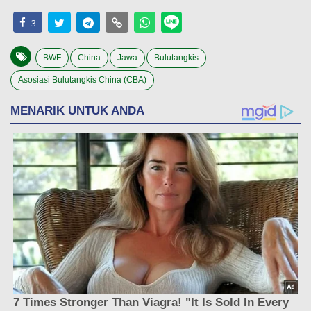
3
BWF
China
Jawa
Bulutangkis
Asosiasi Bulutangkis China (CBA)