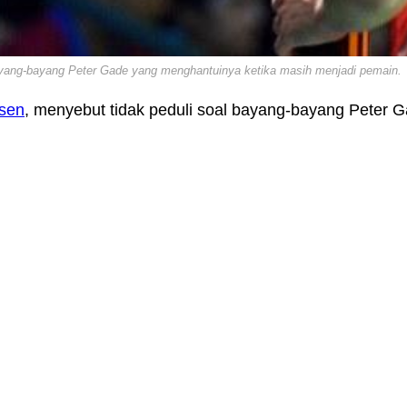
ayang-bayang Peter Gade yang menghantuinya ketika masih menjadi pemain.
sen
, menyebut tidak peduli soal bayang-bayang Peter 