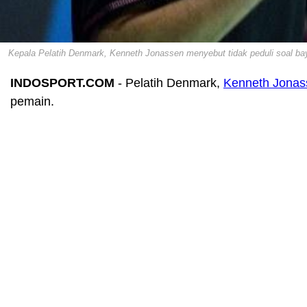
Kepala Pelatih Denmark, Kenneth Jonassen menyebut tidak peduli soal b
INDOSPORT.COM
- Pelatih Denmark,
Kenneth Jonas
pemain.