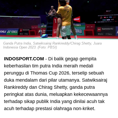
Ganda Putra India, Satwiksairaj Rankireddy/Chirag Shetty, Juara
Indonesia Open 2023. (Foto: PBSI)
INDOSPORT.COM
- Di balik gegap gempita
keberhasilan tim putra India meraih medali
perunggu di Thomas Cup 2026, terselip sebuah
duka mendalam dari pilar utamanya. Satwiksairaj
Rankireddy dan Chirag Shetty, ganda putra
peringkat atas dunia, meluapkan kekecewaannya
terhadap sikap publik India yang dinilai acuh tak
acuh terhadap prestasi olahraga non-kriket.