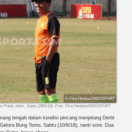
© Fitra Herdian/INDOSPORT
n Polda Jatim, Sabtu (28/6/19). Foto: Fitra Herdian/INDOSPORT
ang tengah dalam kondisi pincang menjelang Derbi
elora Bung Tomo, Sabtu (10/8/19), nanti sore. Dua