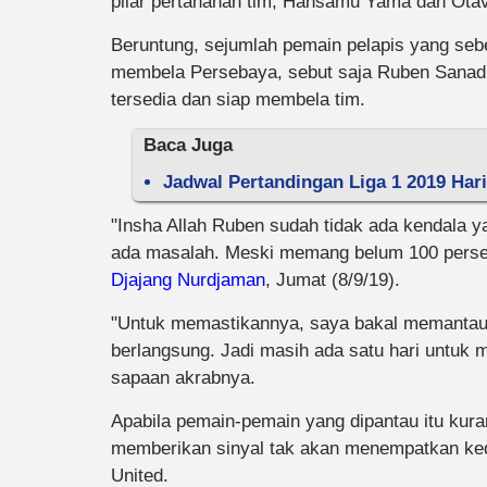
pilar pertahanan tim, Hansamu Yama dan Otav
Beruntung, sejumlah pemain pelapis yang se
membela Persebaya, sebut saja Ruben Sanadi
tersedia dan siap membela tim.
Baca Juga
Jadwal Pertandingan Liga 1 2019 Hari
"Insha Allah Ruben sudah tidak ada kendala yan
ada masalah. Meski memang belum 100 persen, 
Djajang Nurdjaman
, Jumat (8/9/19).
"Untuk memastikannya, saya bakal memantau 
berlangsung. Jadi masih ada satu hari untuk me
sapaan akrabnya.
Apabila pemain-pemain yang dipantau itu kura
memberikan sinyal tak akan menempatkan ked
United.