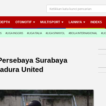
NDEPTH
OTOMOTIF
MULTISPORT
LAINNYA
INDEKS
NS
#LIGA INGGRIS
#LIGA ITALIA
#LIGA SPANYOL
#BOLA INTERNASIONAL
#LI
Persebaya Surabaya
Madura United