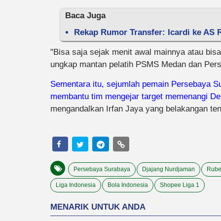
Baca Juga
Rekap Rumor Transfer: Icardi ke AS R
"Bisa saja sejak menit awal mainnya atau bis
ungkap mantan pelatih PSMS Medan dan Pers
Sementara itu, sejumlah pemain Persebaya Su
membantu tim mengejar target memenangi Derb
mengandalkan Irfan Jaya yang belakangan ten
Persebaya Surabaya
Djajang Nurdjaman
Rube
Liga Indonesia
Bola Indonesia
Shopee Liga 1