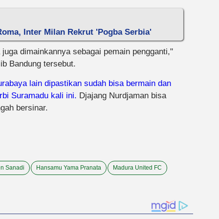
oma, Inter Milan Rekrut 'Pogba Serbia'
a juga dimainkannya sebagai pemain pengganti,"
ib Bandung tersebut.
rabaya lain dipastikan sudah bisa bermain dan
i Suramadu kali ini.
Djajang Nurdjaman bisa
gah bersinar.
n Sanadi
Hansamu Yama Pranata
Madura United FC