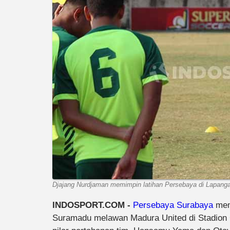
Djajang Nurdjaman memimpin latihan Persebaya di Lapanga
INDOSPORT.COM -
Persebaya Surabaya
mem
Suramadu melawan Madura United di Stadion G