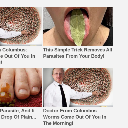
m Columbus:
This Simple Trick Removes All
 Out Of You In
Parasites From Your Body!
!
Parasite, And It
Doctor From Columbus:
Drop Of Plain...
Worms Come Out Of You In
The Morning!