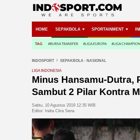
HOME
SEPAKBOLA
SPORTAINMENT
I
TAG
#BURSA TRANSFER
#LIGA EUROPA
#LIGA CHAMPIO
INDOSPORT
SEPAKBOLA - NASIONAL
LIGA INDONESIA
Minus Hansamu-Dutra, 
Sambut 2 Pilar Kontra 
Sabtu, 10 Agustus 2019 12:35 WIB
Editor:
Indra Citra Sena