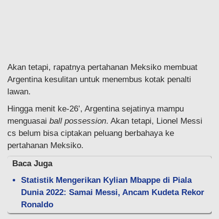
Akan tetapi, rapatnya pertahanan Meksiko membuat
Argentina kesulitan untuk menembus kotak penalti
lawan.
Hingga menit ke-26’, Argentina sejatinya mampu
menguasai
ball possession
. Akan tetapi, Lionel Messi
cs belum bisa ciptakan peluang berbahaya ke
pertahanan Meksiko.
Baca Juga
Statistik Mengerikan Kylian Mbappe di Piala
Dunia 2022: Samai Messi, Ancam Kudeta Rekor
Ronaldo