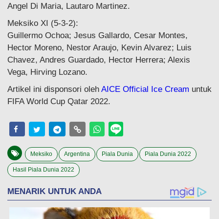
Angel Di Maria, Lautaro Martinez.
Meksiko XI (5-3-2):
Guillermo Ochoa; Jesus Gallardo, Cesar Montes,
Hector Moreno, Nestor Araujo, Kevin Alvarez; Luis
Chavez, Andres Guardado, Hector Herrera; Alexis
Vega, Hirving Lozano.
Artikel ini disponsori oleh
AICE Official Ice Cream
untuk
FIFA World Cup Qatar 2022.
Meksiko
Argentina
Piala Dunia
Piala Dunia 2022
Hasil Piala Dunia 2022