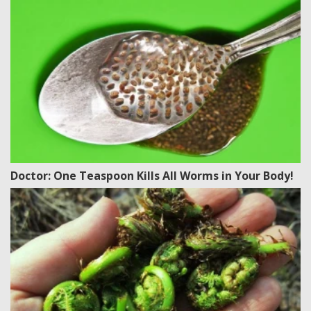
Doctor: One Teaspoon Kills All Worms in Your Body!