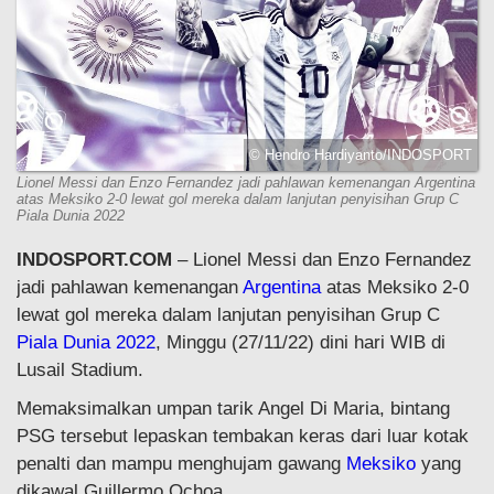
© Hendro Hardiyanto/INDOSPORT
Lionel Messi dan Enzo Fernandez jadi pahlawan kemenangan Argentina
atas Meksiko 2-0 lewat gol mereka dalam lanjutan penyisihan Grup C
Piala Dunia 2022
INDOSPORT.COM
– Lionel Messi dan Enzo Fernandez
jadi pahlawan kemenangan
Argentina
atas Meksiko 2-0
lewat gol mereka dalam lanjutan penyisihan Grup C
Piala Dunia 2022
, Minggu (27/11/22) dini hari WIB di
Lusail Stadium.
Memaksimalkan umpan tarik Angel Di Maria, bintang
PSG tersebut lepaskan tembakan keras dari luar kotak
penalti dan mampu menghujam gawang
Meksiko
yang
dikawal Guillermo Ochoa.