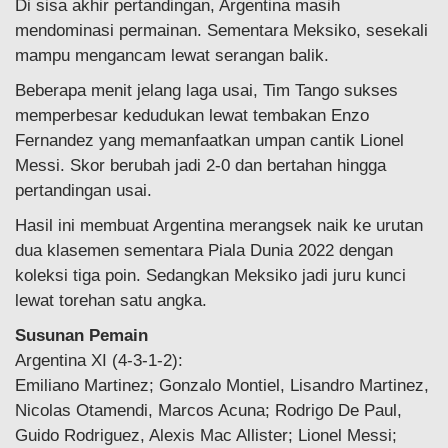
Di sisa akhir pertandingan, Argentina masih
mendominasi permainan. Sementara Meksiko, sesekali
mampu mengancam lewat serangan balik.
Beberapa menit jelang laga usai, Tim Tango sukses
memperbesar kedudukan lewat tembakan Enzo
Fernandez yang memanfaatkan umpan cantik Lionel
Messi. Skor berubah jadi 2-0 dan bertahan hingga
pertandingan usai.
Hasil ini membuat Argentina merangsek naik ke urutan
dua klasemen sementara Piala Dunia 2022 dengan
koleksi tiga poin. Sedangkan Meksiko jadi juru kunci
lewat torehan satu angka.
Susunan Pemain
Argentina XI (4-3-1-2):
Emiliano Martinez; Gonzalo Montiel, Lisandro Martinez,
Nicolas Otamendi, Marcos Acuna; Rodrigo De Paul,
Guido Rodriguez, Alexis Mac Allister; Lionel Messi;