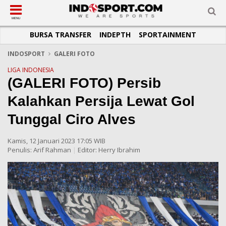
SUB-MENU
SUB-MENU
SUB-MENU
SUB-MENU
SUB-MENU
SUB-MENU
MENU
BURSA TRANSFER
INDEPTH
SPORTAINMENT
SEPAKBOLA
SPORTAINMENT
OTOMOTIF
BASKET
JADWAL
TOPIK HARI INI
LIGA 1
SELEBSPORT
MOTOGP
RAKET
KLASEMEN
PERATURAN OLAHRAGA
INDOSPORT
GALERI FOTO
LIGA 2
LIFESTYLE
FORMULA 1
MMA
TIPS DAN TRIK
LIGA INDONESIA
(GALERI FOTO) Persib
LIGA INGGRIS
OTOMANIA
FUTSAL
INFOGRAFIS
Kalahkan Persija Lewat Gol
LIGA ITALIA
OLIMPIK
GALERI FOTO
Tunggal Ciro Alves
LIGA SPANYOL
E-SPORT
TEMPAT OLAHRAGA
LIGA CHAMPIONS
PASUKAN SEHAT
Kamis, 12 Januari 2023 17:05 WIB
Penulis:
Arif Rahman
|
Editor:
Herry Ibrahim
LIGA JERMAN
KOMUNITAS SEHAT
LIGA PRANCIS
LIGA EUROPA