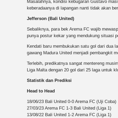
Masalahnya, kondisi kebugaran Gustavo masih
keberadaanya di lapangan nanti tidak akan be
Jefferson (Bali United)
Sebaliknya, para bek Arema FC wajib mewaspada
punya postur kekar yang mendukung situasi p
Kendati baru membukukan satu gol dari dua la
gawang Madura United menjadi pembangkit mo
Terlebih, predikatnya sangat mentereng musim 
Liga Malta dengan 20 gol dari 25 laga untuk kl
Statistik dan Prediksi
Head to Head
18/06/23 Bali United 0-0 Arema FC (Uji Coba)
27/03/23 Arema FC 1-3 Bali United (Liga 1)
13/08/22 Bali United 1-2 Arema FC (Liga 1)