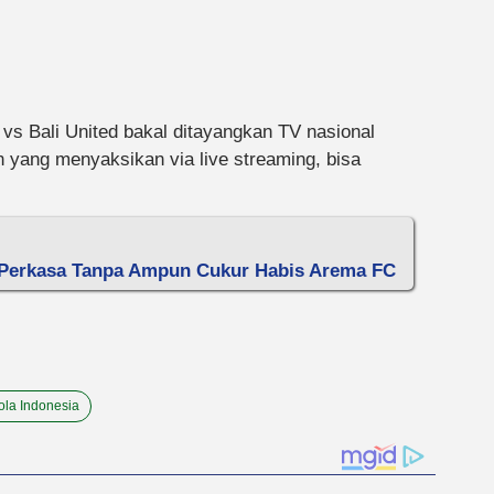
vs Bali United bakal ditayangkan TV nasional
an yang menyaksikan via live streaming, bisa
 Perkasa Tanpa Ampun Cukur Habis Arema FC
ola Indonesia