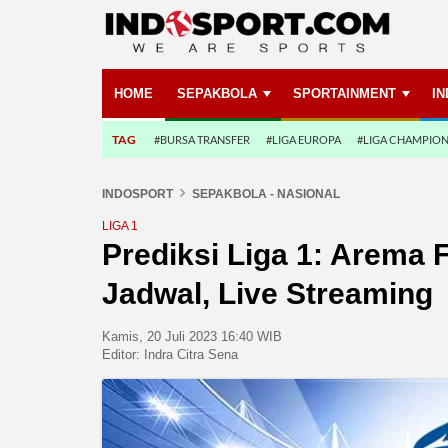
HOME
SEPAKBOLA
SPORTAINMENT
I
TAG
#BURSA TRANSFER
#LIGA EUROPA
#LIGA CHAMPIO
INDOSPORT
SEPAKBOLA - NASIONAL
LIGA 1
Prediksi Liga 1: Arema F
Jadwal, Live Streaming
Kamis, 20 Juli 2023 16:40 WIB
Editor:
Indra Citra Sena