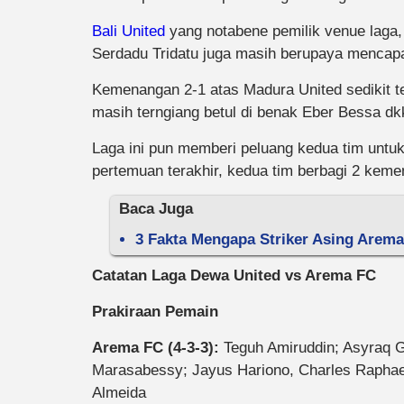
Bali United
yang notabene pemilik venue laga, 
Serdadu Tridatu juga masih berupaya mencapai
Kemenangan 2-1 atas Madura United sedikit te
masih terngiang betul di benak Eber Bessa dk
Laga ini pun memberi peluang kedua tim untuk 
pertemuan terakhir, kedua tim berbagi 2 keme
Baca Juga
3 Fakta Mengapa Striker Asing Arema
Catatan Laga Dewa United vs Arema FC
Prakiraan Pemain
Arema FC (4-3-3):
Teguh Amiruddin; Asyraq G
Marasabessy; Jayus Hariono, Charles Raphael
Almeida