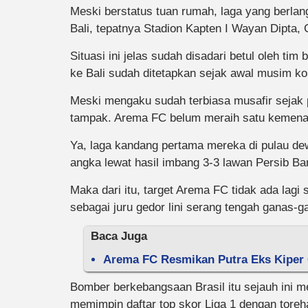
Meski berstatus tuan rumah, laga yang berlang
Bali, tepatnya Stadion Kapten I Wayan Dipta, 
Situasi ini jelas sudah disadari betul oleh ti
ke Bali sudah ditetapkan sejak awal musim ko
Meski mengaku sudah terbiasa musafir sejak 
tampak. Arema FC belum meraih satu kemenan
Ya, laga kandang pertama mereka di pulau de
angka lewat hasil imbang 3-3 lawan Persib Ban
Maka dari itu, target Arema FC tidak ada lagi
sebagai juru gedor lini serang tengah ganas-
Baca Juga
Arema FC Resmikan Putra Eks Kiper 
Bomber berkebangsaan Brasil itu sejauh ini 
memimpin daftar top skor Liga 1 dengan toreha