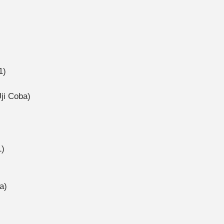
1)
ji Coba)
1)
a)