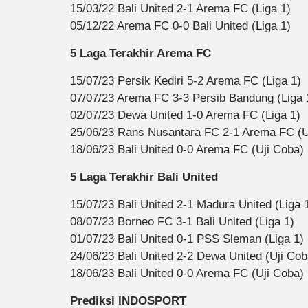
15/03/22 Bali United 2-1 Arema FC (Liga 1)
05/12/22 Arema FC 0-0 Bali United (Liga 1)
5 Laga Terakhir Arema FC
15/07/23 Persik Kediri 5-2 Arema FC (Liga 1)
07/07/23 Arema FC 3-3 Persib Bandung (Liga 
02/07/23 Dewa United 1-0 Arema FC (Liga 1)
25/06/23 Rans Nusantara FC 2-1 Arema FC (U
18/06/23 Bali United 0-0 Arema FC (Uji Coba)
5 Laga Terakhir Bali United
15/07/23 Bali United 2-1 Madura United (Liga 
08/07/23 Borneo FC 3-1 Bali United (Liga 1)
01/07/23 Bali United 0-1 PSS Sleman (Liga 1)
24/06/23 Bali United 2-2 Dewa United (Uji Cob
18/06/23 Bali United 0-0 Arema FC (Uji Coba)
Prediksi INDOSPORT