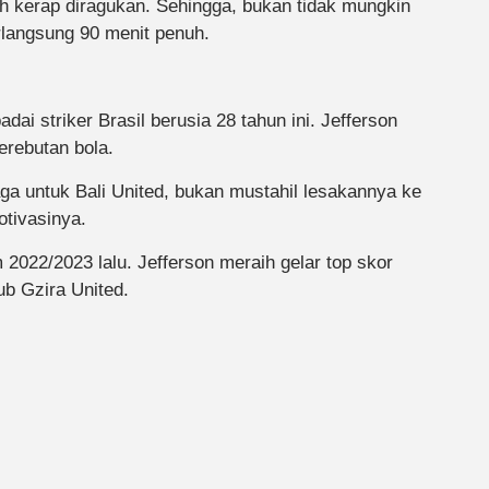
 kerap diragukan. Sehingga, bukan tidak mungkin
rlangsung 90 menit penuh.
i striker Brasil berusia 28 tahun ini. Jefferson
erebutan bola.
ga untuk Bali United, bukan mustahil lesakannya ke
tivasinya.
2022/2023 lalu. Jefferson meraih gelar top skor
ub Gzira United.