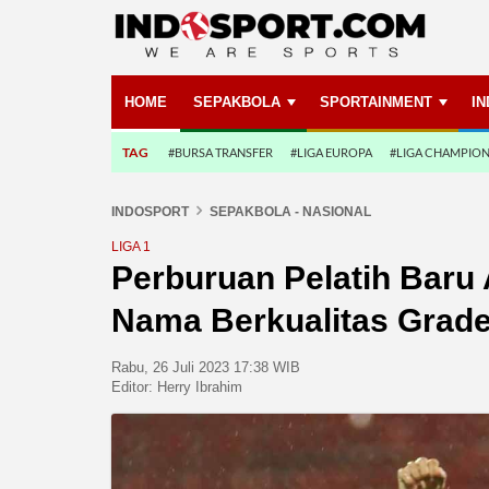
HOME
SEPAKBOLA
SPORTAINMENT
I
TAG
#BURSA TRANSFER
#LIGA EUROPA
#LIGA CHAMPIO
INDOSPORT
SEPAKBOLA - NASIONAL
LIGA 1
Perburuan Pelatih Baru
Nama Berkualitas Grad
Rabu, 26 Juli 2023 17:38 WIB
Editor:
Herry Ibrahim