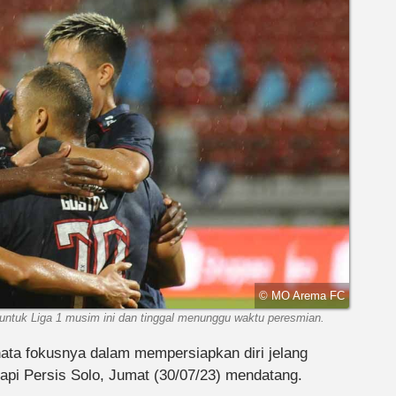
© MO Arema FC
 untuk Liga 1 musim ini dan tinggal menunggu waktu peresmian.
ta fokusnya dalam mempersiapkan diri jelang
pi Persis Solo, Jumat (30/07/23) mendatang.