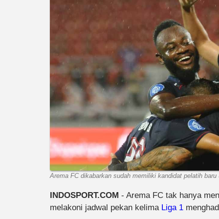
Arema FC dikabarkan sudah memiliki kandidat pelatih baru
INDOSPORT.COM
- Arema FC tak hanya mena
melakoni jadwal pekan kelima
Liga 1
menghada