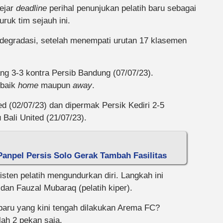
ejar
deadline
perihal penunjukan pelatih baru sebagai
uruk tim sejauh ini.
a degradasi, setelah menempati urutan 17 klasemen
ang 3-3 kontra Persib Bandung (07/07/23).
 baik
home
maupun
away
.
d (02/07/23) dan dipermak Persik Kediri 2-5
 Bali United (21/07/23).
anpel Persis Solo Gerak Tambah Fasilitas
sten pelatih mengundurkan diri. Langkah ini
 dan Fauzal Mubaraq (pelatih kiper).
baru yang kini tengah dilakukan Arema FC?
lah 2 pekan saja.