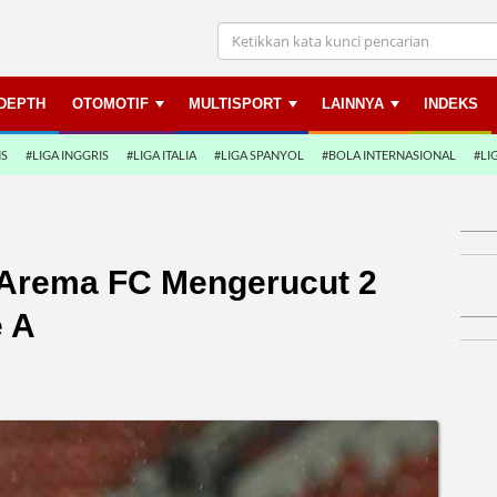
NDEPTH
OTOMOTIF
MULTISPORT
LAINNYA
INDEKS
NS
#LIGA INGGRIS
#LIGA ITALIA
#LIGA SPANYOL
#BOLA INTERNASIONAL
#LI
 Arema FC Mengerucut 2
e A