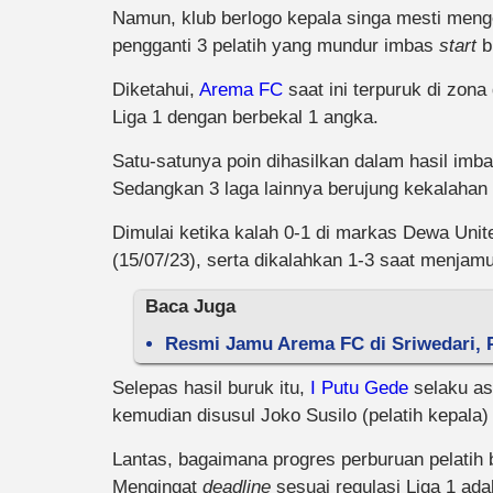
Namun, klub berlogo kepala singa mesti meng
pengganti 3 pelatih yang mundur imbas
start
b
Diketahui,
Arema FC
saat ini terpuruk di zon
Liga 1 dengan berbekal 1 angka.
Satu-satunya poin dihasilkan dalam hasil imb
Sedangkan 3 laga lainnya berujung kekalahan
Dimulai ketika kalah 0-1 di markas Dewa Unite
(15/07/23), serta dikalahkan 1-3 saat menjamu
Baca Juga
Resmi Jamu Arema FC di Sriwedari, P
Selepas hasil buruk itu,
I Putu Gede
selaku asi
kemudian disusul Joko Susilo (pelatih kepala)
Lantas, bagaimana progres perburuan pelatih 
Mengingat
deadline
sesuai regulasi Liga 1 ada