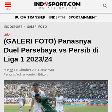
SUB-MENU
SUB-MENU
SUB-MENU
SUB-MENU
SUB-MENU
SUB-MENU
MENU
BURSA TRANSFER
INDEPTH
SPORTAINMENT
SEPAKBOLA
SPORTAINMENT
OTOMOTIF
BASKET
JADWAL
TOPIK HARI INI
LIGA 1
SELEBSPORT
MOTOGP
RAKET
KLASEMEN
PERATURAN OLAHRAGA
INDOSPORT
GALERI FOTO
LIGA 2
LIFESTYLE
FORMULA 1
MMA
TIPS DAN TRIK
LIGA 1
(GALERI FOTO) Panasnya
LIGA INGGRIS
OTOMANIA
FUTSAL
INFOGRAFIS
Duel Persebaya vs Persib di
LIGA ITALIA
OLIMPIK
GALERI FOTO
Liga 1 2023/24
LIGA SPANYOL
E-SPORT
TEMPAT OLAHRAGA
LIGA CHAMPIONS
PASUKAN SEHAT
Minggu, 8 Oktober 2023 01:45 WIB
Penulis:
Yuhariyanto
|
Editor:
LIGA JERMAN
KOMUNITAS SEHAT
LIGA PRANCIS
LIGA EUROPA