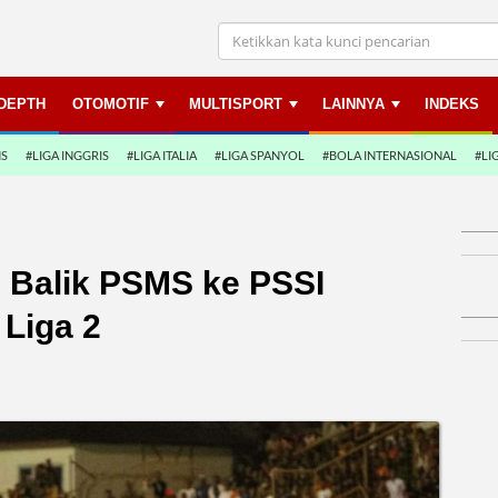
NDEPTH
OTOMOTIF
MULTISPORT
LAINNYA
INDEKS
NS
#LIGA INGGRIS
#LIGA ITALIA
#LIGA SPANYOL
#BOLA INTERNASIONAL
#LI
n Balik PSMS ke PSSI
 Liga 2