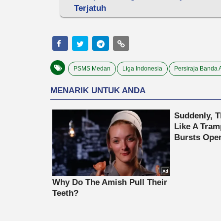
Terjatuh
PSMS Medan
Liga Indonesia
Persiraja Banda 