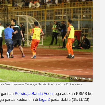
© MO Persiraja
area bench pemain Persiraja Banda Aceh. Foto: MO Persiraja.
, gantian
Persiraja Banda Aceh
juga adukan PSMS ke
aga panas kedua tim di
Liga 2
pada Sabtu (18/11/23)