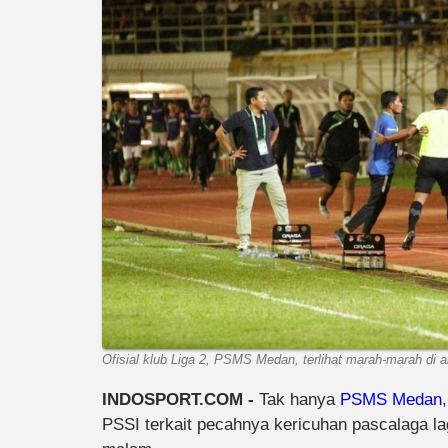
Ofisial klub Liga 2, PSMS Medan, terlihat marah-marah di 
INDOSPORT.COM -
Tak hanya
PSMS Medan
PSSI terkait pecahnya kericuhan pascalaga l