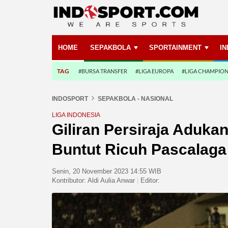
HOME
SEPAKBOLA
SPORTAINMENT
I
TAG
#BURSA TRANSFER
#LIGA EUROPA
#LIGA CHAMPIO
INDOSPORT
SEPAKBOLA - NASIONAL
LIGA INDONESIA
Giliran Persiraja Aduka
Buntut Ricuh Pascalaga
Senin, 20 November 2023 14:55 WIB
Kontributor:
Aldi Aulia Anwar
|
Editor: