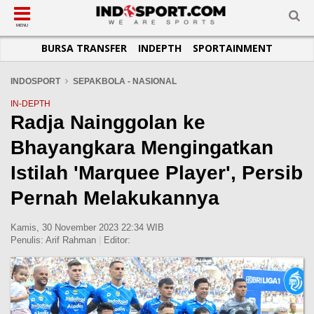
SUB-MENU
SUB-MENU
SUB-MENU
SUB-MENU
SUB-MENU
SUB-MENU
MENU
BURSA TRANSFER
INDEPTH
SPORTAINMENT
SEPAKBOLA
SPORTAINMENT
OTOMOTIF
BASKET
JADWAL
TOPIK HARI INI
LIGA 1
SELEBSPORT
MOTOGP
RAKET
KLASEMEN
PERATURAN OLAHRAGA
INDOSPORT
SEPAKBOLA - NASIONAL
LIGA 2
LIFESTYLE
FORMULA 1
MMA
TIPS DAN TRIK
IN-DEPTH
Radja Nainggolan ke
LIGA INGGRIS
OTOMANIA
FUTSAL
INFOGRAFIS
Bhayangkara Mengingatkan
LIGA ITALIA
OLIMPIK
GALERI FOTO
LIGA SPANYOL
E-SPORT
TEMPAT OLAHRAGA
Istilah 'Marquee Player', Persib
LIGA CHAMPIONS
PASUKAN SEHAT
Pernah Melakukannya
LIGA JERMAN
KOMUNITAS SEHAT
Kamis, 30 November 2023 22:34 WIB
LIGA PRANCIS
Penulis:
Arif Rahman
|
Editor:
LIGA EUROPA