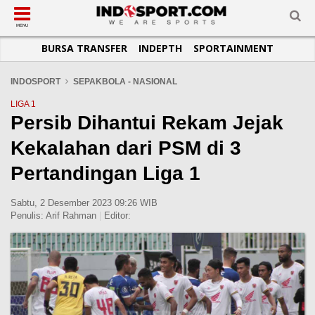
SUB-MENU
SUB-MENU
SUB-MENU
SUB-MENU
SUB-MENU
SUB-MENU
MENU
BURSA TRANSFER
INDEPTH
SPORTAINMENT
SEPAKBOLA
SPORTAINMENT
OTOMOTIF
BASKET
JADWAL
TOPIK HARI INI
LIGA 1
SELEBSPORT
MOTOGP
RAKET
KLASEMEN
PERATURAN OLAHRAGA
INDOSPORT
SEPAKBOLA - NASIONAL
LIGA 2
LIFESTYLE
FORMULA 1
MMA
TIPS DAN TRIK
LIGA 1
Persib Dihantui Rekam Jejak
LIGA INGGRIS
OTOMANIA
FUTSAL
INFOGRAFIS
Kekalahan dari PSM di 3
LIGA ITALIA
OLIMPIK
GALERI FOTO
LIGA SPANYOL
E-SPORT
TEMPAT OLAHRAGA
Pertandingan Liga 1
LIGA CHAMPIONS
PASUKAN SEHAT
Sabtu, 2 Desember 2023 09:26 WIB
LIGA JERMAN
KOMUNITAS SEHAT
Penulis:
Arif Rahman
|
Editor:
LIGA PRANCIS
LIGA EUROPA