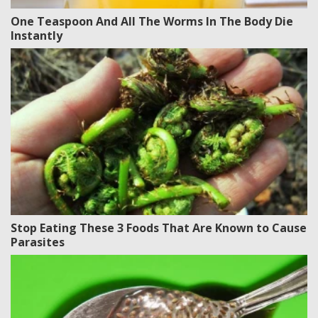
One Teaspoon And All The Worms In The Body Die
Instantly
Stop Eating These 3 Foods That Are Known to Cause
Parasites