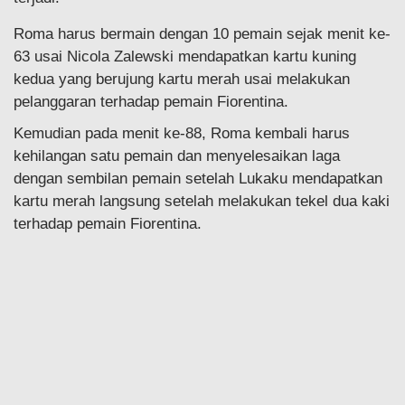
Roma harus bermain dengan 10 pemain sejak menit ke-
63 usai Nicola Zalewski mendapatkan kartu kuning
kedua yang berujung kartu merah usai melakukan
pelanggaran terhadap pemain Fiorentina.
Kemudian pada menit ke-88, Roma kembali harus
kehilangan satu pemain dan menyelesaikan laga
dengan sembilan pemain setelah Lukaku mendapatkan
kartu merah langsung setelah melakukan tekel dua kaki
terhadap pemain Fiorentina.