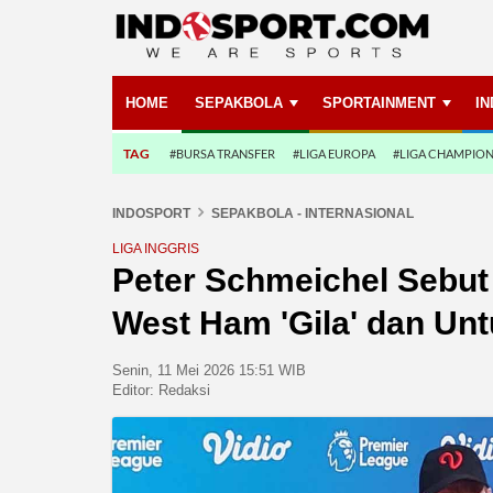
HOME
SEPAKBOLA
SPORTAINMENT
I
TAG
#BURSA TRANSFER
#LIGA EUROPA
#LIGA CHAMPIO
INDOSPORT
SEPAKBOLA - INTERNASIONAL
LIGA INGGRIS
Peter Schmeichel Sebut
West Ham 'Gila' dan Un
Senin, 11 Mei 2026 15:51 WIB
Editor:
Redaksi