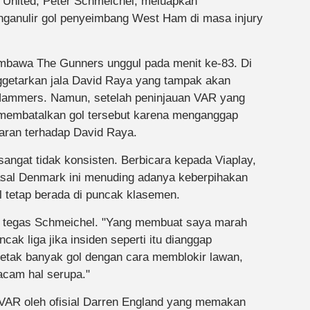
United, Peter Schmeichel, meluapkan
ganulir gol penyeimbang West Ham di masa injury
mbawa The Gunners unggul pada menit ke-83. Di
ggetarkan jala David Raya yang tampak akan
Hammers. Namun, setelah peninjauan VAR yang
membatalkan gol tersebut karena menganggap
aran terhadap David Raya.
sangat tidak konsisten. Berbicara kepada Viaplay,
 asal Denmark ini menuding adanya keberpihakan
 tetap berada di puncak klasemen.
l," tegas Schmeichel. "Yang membuat saya marah
cak liga jika insiden seperti itu dianggap
tak banyak gol dengan cara memblokir lawan,
cam hal serupa."
 VAR oleh ofisial Darren England yang memakan