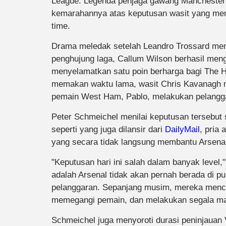
League. Legenda penjaga gawang Manchester 
kemarahannya atas keputusan wasit yang men
time.
Drama meledak setelah Leandro Trossard me
penghujung laga, Callum Wilson berhasil men
menyelamatkan satu poin berharga bagi The 
memakan waktu lama, wasit Chris Kavanagh 
pemain West Ham, Pablo, melakukan pelangg
Peter Schmeichel menilai keputusan tersebut 
seperti yang juga dilansir dari
DailyMail
, pria
yang secara tidak langsung membantu Arsenal
"Keputusan hari ini salah dalam banyak leve
adalah Arsenal tidak akan pernah berada di pun
pelanggaran. Sepanjang musim, mereka mence
memegangi pemain, dan melakukan segala ma
Schmeichel juga menyoroti durasi peninjauan