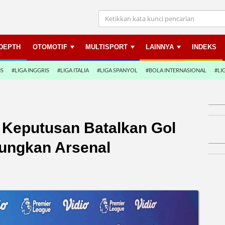
NDEPTH
OTOMOTIF
MULTISPORT
LAINNYA
INDEKS
NS
#LIGA INGGRIS
#LIGA ITALIA
#LIGA SPANYOL
#BOLA INTERNASIONAL
#LI
 Keputusan Batalkan Gol
tungkan Arsenal