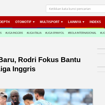
NDEPTH
OTOMOTIF
MULTISPORT
LAINNYA
INDEKS
NS
#LIGA INGGRIS
#LIGA ITALIA
#LIGA SPANYOL
#BOLA INTERNASIONAL
#LI
aru, Rodri Fokus Bantu
iga Inggris