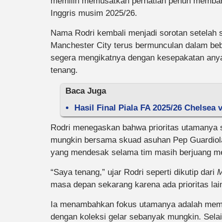
memilih memusatkan perhatian penuh membant
Inggris musim 2025/26.
Nama Rodri kembali menjadi sorotan setelah
Manchester City terus bermunculan dalam bebe
segera mengikatnya dengan kesepakatan anyar
tenang.
Baca Juga
Hasil Final Piala FA 2025/26 Chelsea 
Rodri menegaskan bahwa prioritas utamanya 
mungkin bersama skuad asuhan Pep Guardiola
yang mendesak selama tim masih berjuang mem
“Saya tenang,” ujar Rodri seperti dikutip dari
M
masa depan sekarang karena ada prioritas lain
Ia menambahkan fokus utamanya adalah mema
dengan koleksi gelar sebanyak mungkin. Selai