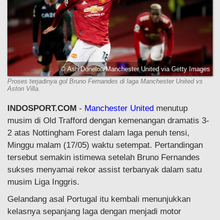
© Ash Donelon/Manchester United via Getty Images
Proses terjadinya gol Bruno Fernandes di laga Manchester United vs
Aston Villa.
INDOSPORT.COM
-
Manchester United
menutup
musim di Old Trafford dengan kemenangan dramatis 3-
2 atas Nottingham Forest dalam laga penuh tensi,
Minggu malam (17/05) waktu setempat. Pertandingan
tersebut semakin istimewa setelah Bruno Fernandes
sukses menyamai rekor assist terbanyak dalam satu
musim Liga Inggris.
Gelandang asal Portugal itu kembali menunjukkan
kelasnya sepanjang laga dengan menjadi motor