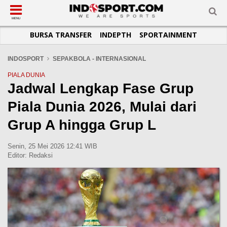
SUB-MENU
SUB-MENU
SUB-MENU
SUB-MENU
SUB-MENU
SUB-MENU
MENU
BURSA TRANSFER
INDEPTH
SPORTAINMENT
SEPAKBOLA
SPORTAINMENT
OTOMOTIF
BASKET
JADWAL
TOPIK HARI INI
LIGA 1
SELEBSPORT
MOTOGP
RAKET
KLASEMEN
PERATURAN OLAHRAGA
INDOSPORT
SEPAKBOLA - INTERNASIONAL
LIGA 2
LIFESTYLE
FORMULA 1
MMA
TIPS DAN TRIK
PIALA DUNIA
Jadwal Lengkap Fase Grup
LIGA INGGRIS
OTOMANIA
FUTSAL
INFOGRAFIS
Piala Dunia 2026, Mulai dari
LIGA ITALIA
OLIMPIK
GALERI FOTO
LIGA SPANYOL
E-SPORT
TEMPAT OLAHRAGA
Grup A hingga Grup L
LIGA CHAMPIONS
PASUKAN SEHAT
Senin, 25 Mei 2026 12:41 WIB
LIGA JERMAN
KOMUNITAS SEHAT
Editor:
Redaksi
LIGA PRANCIS
LIGA EUROPA