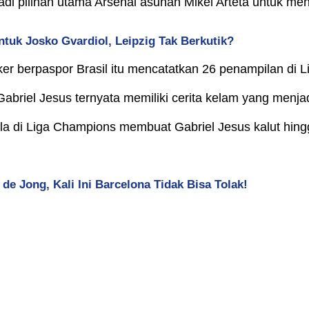
njadi pilihan utama Arsenal asuhan Mikel Arteta untuk me
ntuk Josko Gvardiol, Leipzig Tak Berkutik?
er berpaspor Brasil itu mencatatkan 26 penampilan di L
briel Jesus ternyata memiliki cerita kelam yang menjadi
la di Liga Champions membuat Gabriel Jesus kalut hingga
de Jong, Kali Ini Barcelona Tidak Bisa Tolak!