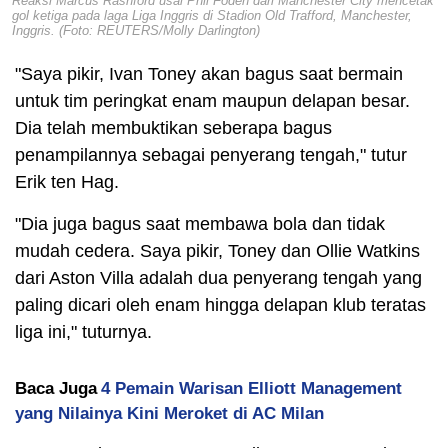
Reaksi Marcus Rashford usai Phil Foden dari Manchester City mencetak
gol ketiga pada laga Liga Inggris di Stadion Old Trafford, Manchester,
Inggris. (Foto: REUTERS/Molly Darlington)
"Saya pikir, Ivan Toney akan bagus saat bermain
untuk tim peringkat enam maupun delapan besar.
Dia telah membuktikan seberapa bagus
penampilannya sebagai penyerang tengah," tutur
Erik ten Hag.
"Dia juga bagus saat membawa bola dan tidak
mudah cedera. Saya pikir, Toney dan Ollie Watkins
dari Aston Villa adalah dua penyerang tengah yang
paling dicari oleh enam hingga delapan klub teratas
liga ini," tuturnya.
Baca Juga
4 Pemain Warisan Elliott Management
yang Nilainya Kini Meroket di AC Milan