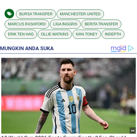
BURSA TRANSFER
MANCHESTER UNITED
MARCUS RASHFORD
LIGA INGGRIS
BERITA TRANSFER
ERIK TEN HAG
OLLIE WATKINS
IVAN TONEY
INDEPTH