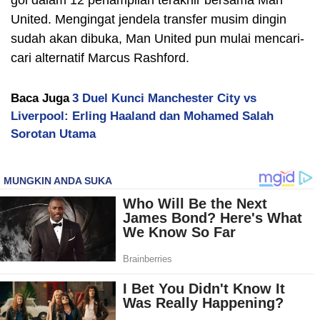
United. Mengingat jendela transfer musim dingin
sudah akan dibuka, Man United pun mulai mencari-
cari alternatif Marcus Rashford.
Baca Juga
3 Duel Kunci Manchester City vs
Liverpool: Erling Haaland dan Mohamed Salah
Sorotan Utama