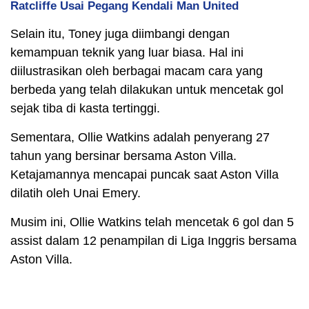
Ratcliffe Usai Pegang Kendali Man United
Selain itu, Toney juga diimbangi dengan
kemampuan teknik yang luar biasa. Hal ini
diilustrasikan oleh berbagai macam cara yang
berbeda yang telah dilakukan untuk mencetak gol
sejak tiba di kasta tertinggi.
Sementara, Ollie Watkins adalah penyerang 27
tahun yang bersinar bersama Aston Villa.
Ketajamannya mencapai puncak saat Aston Villa
dilatih oleh Unai Emery.
Musim ini, Ollie Watkins telah mencetak 6 gol dan 5
assist dalam 12 penampilan di Liga Inggris bersama
Aston Villa.