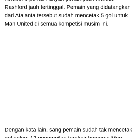
Rashford jauh tertinggal. Pemain yang didatangkan
dari Atalanta tersebut sudah mencetak 5 gol untuk
Man United di semua kompetisi musim ini.
Dengan kata lain, sang pemain sudah tak mencetak
gol dalam 12 penampilan terakhir bersama Man