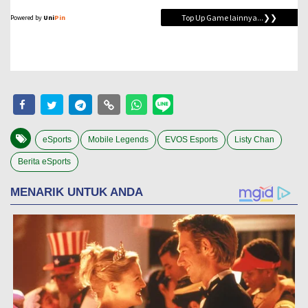
eSports
Mobile Legends
EVOS Esports
Listy Chan
Berita eSports