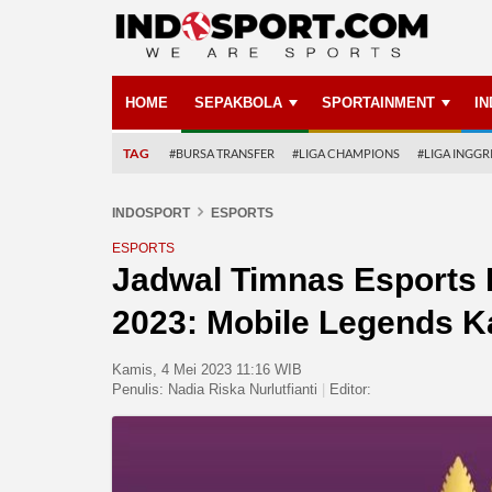
HOME
SEPAKBOLA
SPORTAINMENT
I
TAG
#BURSA TRANSFER
#LIGA CHAMPIONS
#LIGA INGGR
INDOSPORT
ESPORTS
ESPORTS
Jadwal Timnas Esports 
2023: Mobile Legends 
Kamis, 4 Mei 2023 11:16 WIB
Penulis:
Nadia Riska Nurlutfianti
|
Editor: