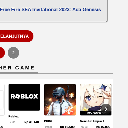
Free Fire SEA Invitational 2023: Ada Genesis
SELANJUTNYA
1
2
HER GAME