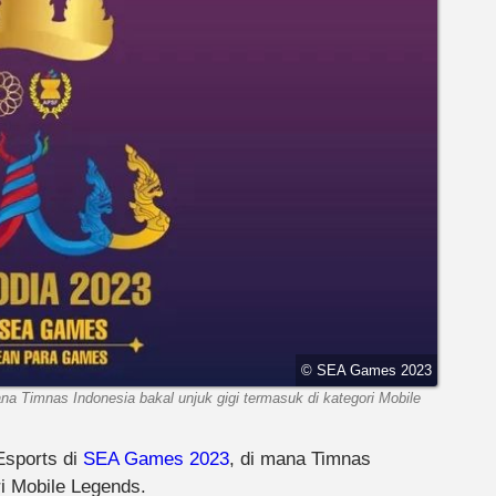
© SEA Games 2023
a Timnas Indonesia bakal unjuk gigi termasuk di kategori Mobile
Esports di
SEA Games 2023
, di mana Timnas
ri Mobile Legends.