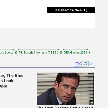
ta eSports
PB Esports Indonesia (PBESI)
SEA Games 2023