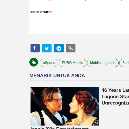
eSports
PUBG Mobile
Mobile Legends
Beri