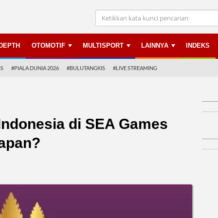
NDEPTH
OTOMOTIF
MULTISPORT
LAINNYA
INDEKS
IS
#PIALA DUNIA 2026
#BULUTANGKIS
#LIVE STREAMING
Indonesia di SEA Games
Kapan?