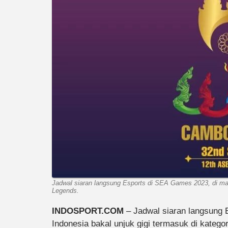
Jadwal siaran langsung Esports di SEA Games 2023, di man
Legends.
INDOSPORT.COM
– Jadwal siaran langsung 
Indonesia bakal unjuk gigi termasuk di katego