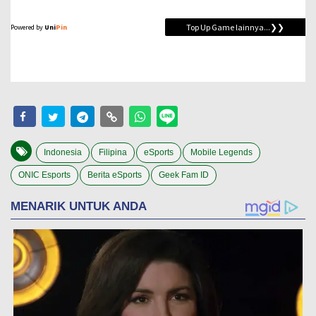
Indonesia
Filipina
eSports
Mobile Legends
ONIC Esports
Berita eSports
Geek Fam ID