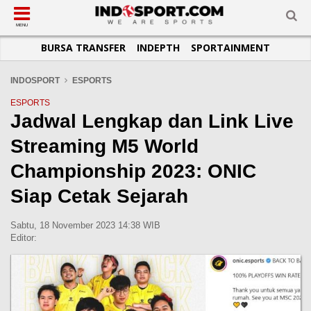
SUB-MENU
SUB-MENU
SUB-MENU
SUB-MENU
SUB-MENU
SUB-MENU
MENU
BURSA TRANSFER
INDEPTH
SPORTAINMENT
SEPAKBOLA
SPORTAINMENT
OTOMOTIF
BASKET
JADWAL
TOPIK HARI INI
LIGA 1
SELEBSPORT
MOTOGP
RAKET
KLASEMEN
PERATURAN OLAHRAGA
INDOSPORT
ESPORTS
LIGA 2
LIFESTYLE
FORMULA 1
MMA
TIPS DAN TRIK
ESPORTS
Jadwal Lengkap dan Link Live
LIGA INGGRIS
OTOMANIA
FUTSAL
INFOGRAFIS
Streaming M5 World
LIGA ITALIA
OLIMPIK
GALERI FOTO
LIGA SPANYOL
E-SPORT
TEMPAT OLAHRAGA
Championship 2023: ONIC
LIGA CHAMPIONS
PASUKAN SEHAT
Siap Cetak Sejarah
LIGA JERMAN
KOMUNITAS SEHAT
Sabtu, 18 November 2023 14:38 WIB
LIGA PRANCIS
Editor:
LIGA EUROPA