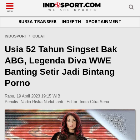
SUB-MENU
SUB-MENU
SUB-MENU
SUB-MENU
SUB-MENU
SUB-MENU
MENU
BURSA TRANSFER
INDEPTH
SPORTAINMENT
SEPAKBOLA
SPORTAINMENT
OTOMOTIF
BASKET
JADWAL
TOPIK HARI INI
LIGA 1
SELEBSPORT
MOTOGP
RAKET
KLASEMEN
PERATURAN OLAHRAGA
INDOSPORT
GULAT
LIGA 2
LIFESTYLE
FORMULA 1
MMA
TIPS DAN TRIK
Usia 52 Tahun Singset Bak
LIGA INGGRIS
OTOMANIA
FUTSAL
INFOGRAFIS
ABG, Legenda Diva WWE
LIGA ITALIA
OLIMPIK
GALERI FOTO
Banting Setir Jadi Bintang
LIGA SPANYOL
E-SPORT
TEMPAT OLAHRAGA
Porno
LIGA CHAMPIONS
PASUKAN SEHAT
LIGA JERMAN
KOMUNITAS SEHAT
Rabu, 19 April 2023 19:15 WIB
Penulis:
Nadia Riska Nurlutfianti
|
Editor:
Indra Citra Sena
LIGA PRANCIS
LIGA EUROPA