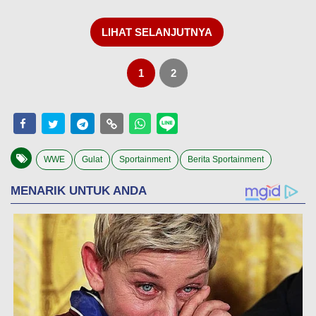
LIHAT SELANJUTNYA
1
2
WWE
Gulat
Sportainment
Berita Sportainment