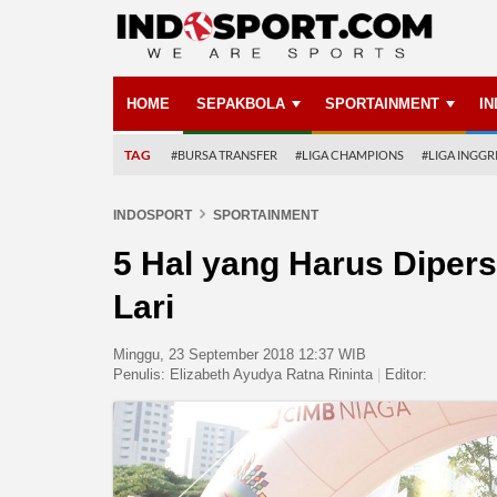
HOME
SEPAKBOLA
SPORTAINMENT
I
TAG
#BURSA TRANSFER
#LIGA CHAMPIONS
#LIGA INGGR
INDOSPORT
SPORTAINMENT
5 Hal yang Harus Diper
Lari
Minggu, 23 September 2018 12:37 WIB
Penulis:
Elizabeth Ayudya Ratna Rininta
|
Editor: