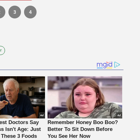
2
3
4
r