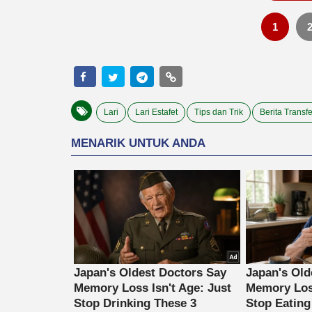
1
Lari
Lari Estafet
Tips dan Trik
Berita Transfe