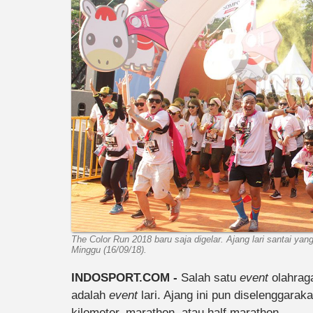
The Color Run 2018 baru saja digelar. Ajang lari santai ya
Minggu (16/09/18).
INDOSPORT.COM -
Salah satu
event
olahrag
adalah
event
lari. Ajang ini pun diselenggarak
kilometer, marathon, atau half marathon.