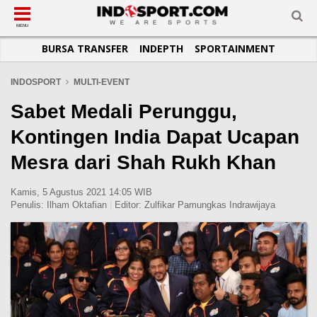
SUB-MENU
SUB-MENU
SUB-MENU
SUB-MENU
SUB-MENU
SUB-MENU
MENU
BURSA TRANSFER
INDEPTH
SPORTAINMENT
SEPAKBOLA
SPORTAINMENT
OTOMOTIF
BASKET
JADWAL
TOPIK HARI INI
LIGA 1
SELEBSPORT
MOTOGP
RAKET
KLASEMEN
PERATURAN OLAHRAGA
INDOSPORT
MULTI-EVENT
LIGA 2
LIFESTYLE
FORMULA 1
MMA
TIPS DAN TRIK
Sabet Medali Perunggu,
LIGA INGGRIS
OTOMANIA
FUTSAL
INFOGRAFIS
Kontingen India Dapat Ucapan
LIGA ITALIA
OLIMPIK
GALERI FOTO
Mesra dari Shah Rukh Khan
LIGA SPANYOL
E-SPORT
TEMPAT OLAHRAGA
LIGA CHAMPIONS
PASUKAN SEHAT
Kamis, 5 Agustus 2021 14:05 WIB
Penulis:
Ilham Oktafian
|
Editor:
Zulfikar Pamungkas Indrawijaya
LIGA JERMAN
KOMUNITAS SEHAT
LIGA PRANCIS
LIGA EUROPA