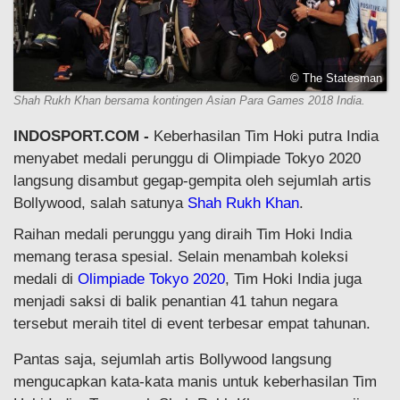
© The Statesman
Shah Rukh Khan bersama kontingen Asian Para Games 2018 India.
INDOSPORT.COM -
Keberhasilan Tim Hoki putra India
menyabet medali perunggu di Olimpiade Tokyo 2020
langsung disambut gegap-gempita oleh sejumlah artis
Bollywood, salah satunya
Shah Rukh Khan
.
Raihan medali perunggu yang diraih Tim Hoki India
memang terasa spesial. Selain menambah koleksi
medali di
Olimpiade Tokyo 2020
, Tim Hoki India juga
menjadi saksi di balik penantian 41 tahun negara
tersebut meraih titel di event terbesar empat tahunan.
Pantas saja, sejumlah artis Bollywood langsung
mengucapkan kata-kata manis untuk keberhasilan Tim