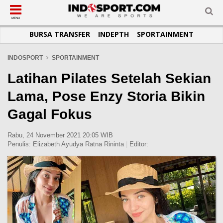
SUB-MENU
SUB-MENU
SUB-MENU
SUB-MENU
SUB-MENU
SUB-MENU
MENU
BURSA TRANSFER
INDEPTH
SPORTAINMENT
SEPAKBOLA
SPORTAINMENT
OTOMOTIF
BASKET
JADWAL
TOPIK HARI INI
LIGA 1
SELEBSPORT
MOTOGP
RAKET
KLASEMEN
PERATURAN OLAHRAGA
INDOSPORT
SPORTAINMENT
LIGA 2
LIFESTYLE
FORMULA 1
MMA
TIPS DAN TRIK
Latihan Pilates Setelah Sekian
LIGA INGGRIS
OTOMANIA
FUTSAL
INFOGRAFIS
Lama, Pose Enzy Storia Bikin
LIGA ITALIA
OLIMPIK
GALERI FOTO
Gagal Fokus
LIGA SPANYOL
E-SPORT
TEMPAT OLAHRAGA
LIGA CHAMPIONS
PASUKAN SEHAT
Rabu, 24 November 2021 20:05 WIB
Penulis:
Elizabeth Ayudya Ratna Rininta
|
Editor:
LIGA JERMAN
KOMUNITAS SEHAT
LIGA PRANCIS
LIGA EUROPA