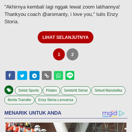
"Akhirnya kembali lagi nggak lewat zoom latihannya!
Thankyou coach @aromanty, i love you," tulis Enzy
Storia.
LIHAT SELANJUTNYA
1
2
Seleb Sports
Pilates
Selebriti Sehat
Sirkuit Mandalika
Berita Transfer
Enzy Storia Leovarisa