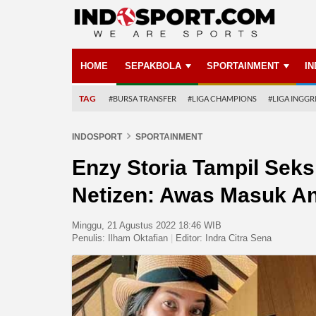
HOME
SEPAKBOLA
SPORTAINMENT
I
TAG
#BURSA TRANSFER
#LIGA CHAMPIONS
#LIGA INGGR
INDOSPORT
SPORTAINMENT
Enzy Storia Tampil Seks
Netizen: Awas Masuk A
Minggu, 21 Agustus 2022 18:46 WIB
Penulis:
Ilham Oktafian
|
Editor:
Indra Citra Sena