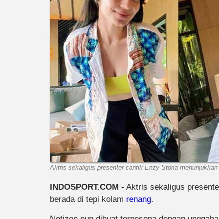
Aktris sekaligus presenter cantik Enzy Storia menunjukkan 
INDOSPORT.COM -
Aktris sekaligus present
berada di tepi kolam
renang
.
Netizen pun dibuat terpesona dengan unggaha