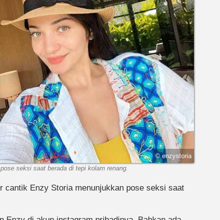
© enzystoria
pose seksi saat berada di tepi kolam renang.
er cantik Enzy Storia menunjukkan pose seksi saat
n Enzy di akun instagram pribadinya. Bahkan ada