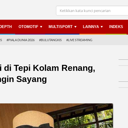
NDEPTH
OTOMOTIF
MULTISPORT
LAINNYA
INDEKS
IS
#PIALA DUNIA 2026
#BULUTANGKIS
#LIVE STREAMING
i di Tepi Kolam Renang,
ngin Sayang