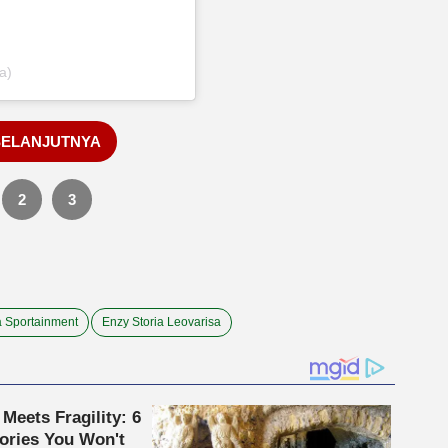
a)
SELANJUTNYA
2
3
a Sportainment
Enzy Storia Leovarisa