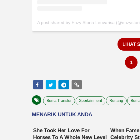
A post shared by Enzy Storia Leovarisa (@enzystori
LIHAT 
1
Berita Transfer
Sportainment
Renang
Berit