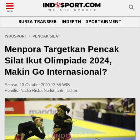
SUB-MENU
SUB-MENU
SUB-MENU
SUB-MENU
SUB-MENU
SUB-MENU
MENU
BURSA TRANSFER
INDEPTH
SPORTAINMENT
SEPAKBOLA
SPORTAINMENT
OTOMOTIF
BASKET
JADWAL
TOPIK HARI INI
LIGA 1
SELEBSPORT
MOTOGP
RAKET
KLASEMEN
PERATURAN OLAHRAGA
INDOSPORT
PENCAK SILAT
LIGA 2
LIFESTYLE
FORMULA 1
MMA
TIPS DAN TRIK
Menpora Targetkan Pencak
LIGA INGGRIS
OTOMANIA
FUTSAL
INFOGRAFIS
Silat Ikut Olimpiade 2024,
LIGA ITALIA
OLIMPIK
GALERI FOTO
Makin Go Internasional?
LIGA SPANYOL
E-SPORT
TEMPAT OLAHRAGA
LIGA CHAMPIONS
PASUKAN SEHAT
Selasa, 13 Oktober 2020 13:56 WIB
Penulis:
Nadia Riska Nurlutfianti
|
Editor:
LIGA JERMAN
KOMUNITAS SEHAT
LIGA PRANCIS
LIGA EUROPA