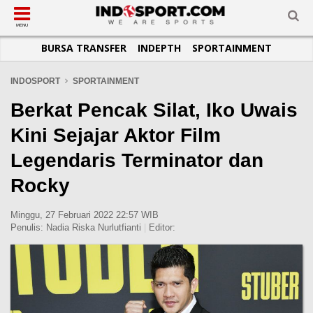
SUB-MENU
SUB-MENU
SUB-MENU
SUB-MENU
SUB-MENU
SUB-MENU
MENU
BURSA TRANSFER
INDEPTH
SPORTAINMENT
SEPAKBOLA
SPORTAINMENT
OTOMOTIF
BASKET
JADWAL
TOPIK HARI INI
LIGA 1
SELEBSPORT
MOTOGP
RAKET
KLASEMEN
PERATURAN OLAHRAGA
INDOSPORT
SPORTAINMENT
LIGA 2
LIFESTYLE
FORMULA 1
MMA
TIPS DAN TRIK
Berkat Pencak Silat, Iko Uwais
LIGA INGGRIS
OTOMANIA
FUTSAL
INFOGRAFIS
Kini Sejajar Aktor Film
LIGA ITALIA
OLIMPIK
GALERI FOTO
Legendaris Terminator dan
LIGA SPANYOL
E-SPORT
TEMPAT OLAHRAGA
Rocky
LIGA CHAMPIONS
PASUKAN SEHAT
LIGA JERMAN
KOMUNITAS SEHAT
Minggu, 27 Februari 2022 22:57 WIB
Penulis:
Nadia Riska Nurlutfianti
|
Editor:
LIGA PRANCIS
LIGA EUROPA