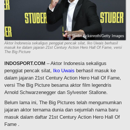
© Rodin Eckenroth/Getty Images
Aktor Indonesia sekaligus penggiat pencak silat, Iko Uwais berhasil
masuk ke dalam jajaran 21st Century Action Hero Hall Of Fame, versi
The Big Picture
INDOSPORT.COM
– Aktor Indonesia sekaligus
penggiat pencak silat,
Iko Uwais
berhasil masuk ke
dalam jajaran 21st Century Action Hero Hall Of Fame,
versi The Big Picture besama aktor film legendris
Arnold Schwarzenegger dan Sylvester Stallone.
Belum lama ini, The Big Pictures telah mengumumkan
jajaran aktor ternama dunia dan sejumlah nama baru
masuk dalam daftar 21st Century Action Hero Hall Of
Fame .