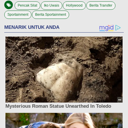
Pencak Silat
Iko Uwais
Hollywood
Berita Transfer
Sportainment
Berita Sportainment