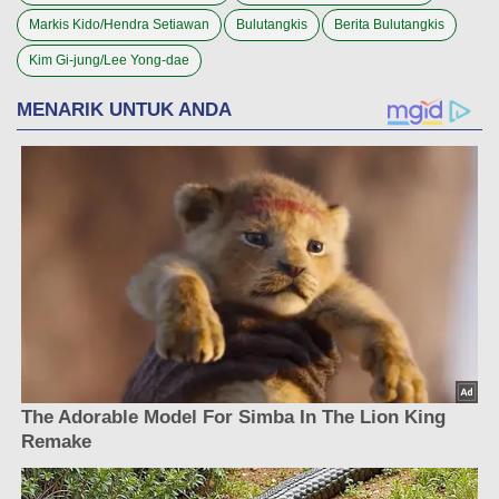
Markis Kido/Hendra Setiawan
Bulutangkis
Berita Bulutangkis
Kim Gi-jung/Lee Yong-dae