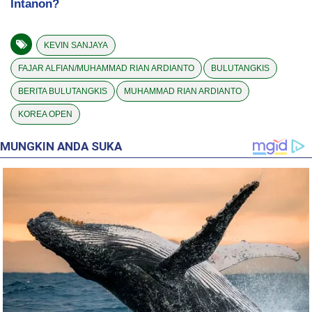
Intanon?
KEVIN SANJAYA
FAJAR ALFIAN/MUHAMMAD RIAN ARDIANTO
BULUTANGKIS
BERITA BULUTANGKIS
MUHAMMAD RIAN ARDIANTO
KOREA OPEN