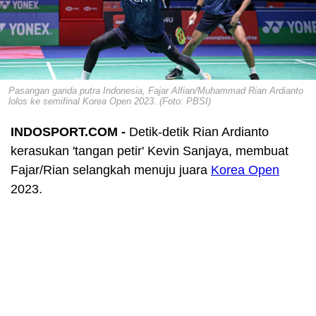
Pasangan ganda putra Indonesia, Fajar Alfian/Muhammad Rian Ardianto
lolos ke semifinal Korea Open 2023. (Foto: PBSI)
INDOSPORT.COM -
Detik-detik Rian Ardianto
kerasukan 'tangan petir' Kevin Sanjaya, membuat
Fajar/Rian selangkah menuju juara
Korea Open
2023.