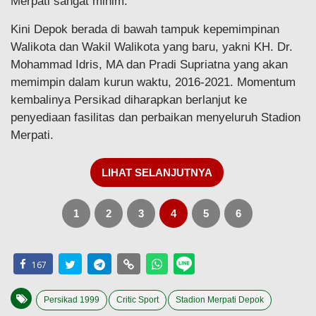
Merpati sangat minim.
Kini Depok berada di bawah tampuk kepemimpinan
Walikota dan Wakil Walikota yang baru, yakni KH. Dr.
Mohammad Idris, MA dan Pradi Supriatna yang akan
memimpin dalam kurun waktu, 2016-2021. Momentum
kembalinya Persikad diharapkan berlanjut ke
penyediaan fasilitas dan perbaikan menyeluruh Stadion
Merpati.
LIHAT SELANJUTNYA
1
2
3
4
5
6
167
Persikad 1999
Critic Sport
Stadion Merpati Depok