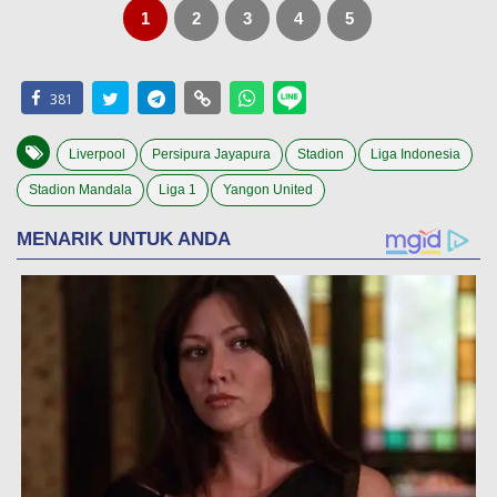
1
2
3
4
5
381
Liverpool
Persipura Jayapura
Stadion
Liga Indonesia
Stadion Mandala
Liga 1
Yangon United