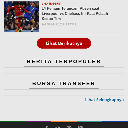
LIGA INGGRIS
14 Pemain Terancam Absen saat
Liverpool vs Chelsea, Ini Kata Pelatih
Kedua Tim
SABTU, 9 MEI 2026 13:57 WIB
Lihat Berikutnya
BERITA TERPOPULER
BURSA TRANSFER
Lihat Selengkapnya