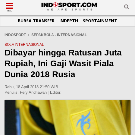
SUB-MENU
SUB-MENU
SUB-MENU
SUB-MENU
SUB-MENU
SUB-MENU
MENU
BURSA TRANSFER
INDEPTH
SPORTAINMENT
SEPAKBOLA
SPORTAINMENT
OTOMOTIF
BASKET
JADWAL
TOPIK HARI INI
LIGA 1
SELEBSPORT
MOTOGP
RAKET
KLASEMEN
PERATURAN OLAHRAGA
INDOSPORT
SEPAKBOLA - INTERNASIONAL
LIGA 2
LIFESTYLE
FORMULA 1
MMA
TIPS DAN TRIK
BOLA INTERNASIONAL
Dibayar hingga Ratusan Juta
LIGA INGGRIS
OTOMANIA
FUTSAL
INFOGRAFIS
Rupiah, Ini Gaji Wasit Piala
LIGA ITALIA
OLIMPIK
GALERI FOTO
LIGA SPANYOL
E-SPORT
TEMPAT OLAHRAGA
Dunia 2018 Rusia
LIGA CHAMPIONS
PASUKAN SEHAT
Rabu, 18 April 2018 21:50 WIB
LIGA JERMAN
KOMUNITAS SEHAT
Penulis:
Fery Andriawan
|
Editor:
LIGA PRANCIS
LIGA EUROPA