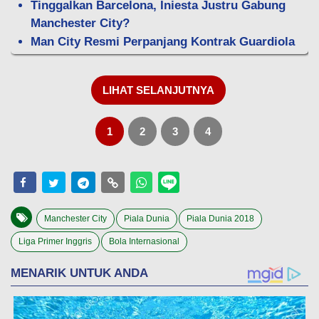
Tinggalkan Barcelona, Iniesta Justru Gabung
Manchester City?
Man City Resmi Perpanjang Kontrak Guardiola
LIHAT SELANJUTNYA
1
2
3
4
Manchester City
Piala Dunia
Piala Dunia 2018
Liga Primer Inggris
Bola Internasional