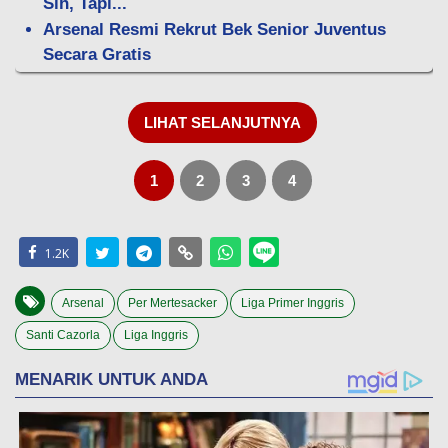
Sih, Tapi...
Arsenal Resmi Rekrut Bek Senior Juventus
Secara Gratis
LIHAT SELANJUTNYA
1
2
3
4
1.2K
Arsenal
Per Mertesacker
Liga Primer Inggris
Santi Cazorla
Liga Inggris