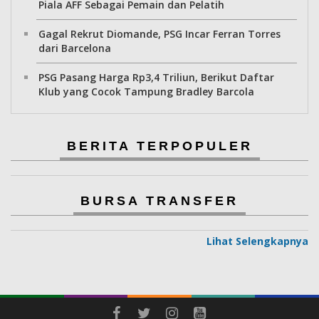
Piala AFF Sebagai Pemain dan Pelatih
Gagal Rekrut Diomande, PSG Incar Ferran Torres
dari Barcelona
PSG Pasang Harga Rp3,4 Triliun, Berikut Daftar
Klub yang Cocok Tampung Bradley Barcola
BERITA TERPOPULER
BURSA TRANSFER
Lihat Selengkapnya