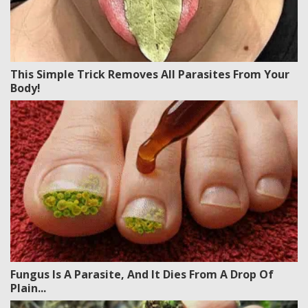
This Simple Trick Removes All Parasites From Your
Body!
Fungus Is A Parasite, And It Dies From A Drop Of
Plain...