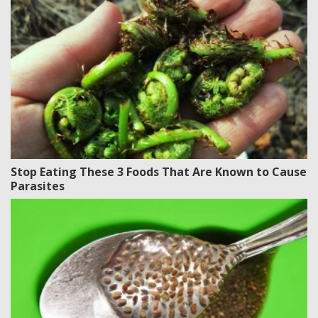
Stop Eating These 3 Foods That Are Known to Cause
Parasites