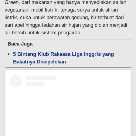
Green
, dari makanan yang hanya menyediakan sajian
vegetarian, mobil listrik, tenaga surya untuk aliran
listrik, cuka untuk perawatan gedung, bir terbuat dari
sari apel hingga tadahan air hujan yang diolah menjadi
air bersih untuk sistem pengairan.
Baca Juga
5 Bintang Klub Raksasa Liga Inggris yang
Bakatnya Disepelekan