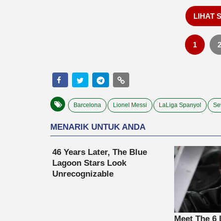
LIHAT 
1
Barcelona
Lionel Messi
LaLiga Spanyol
Sev