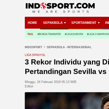
HOME
SEPAKBOLA
SPORTAINMENT
I
TAG
#BURSA TRANSFER
#LIGA EUROPA
#LIGA CHAMPIO
INDOSPORT
SEPAKBOLA - INTERNASIONAL
LIGA SPANYOL
3 Rekor Individu yang D
Pertandingan Sevilla vs
Minggu, 24 Februari 2019 05:13 WIB
Editor: