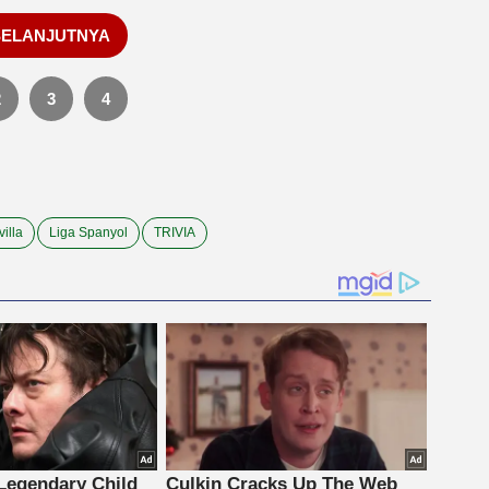
SELANJUTNYA
2
3
4
illa
Liga Spanyol
TRIVIA