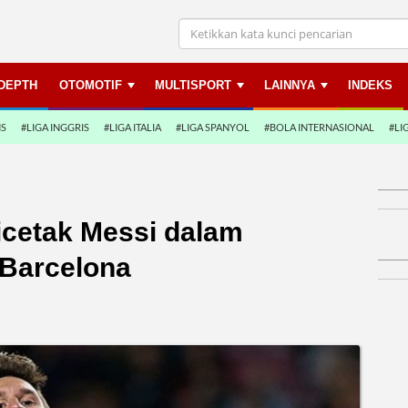
NDEPTH
OTOMOTIF
MULTISPORT
LAINNYA
INDEKS
NS
#LIGA INGGRIS
#LIGA ITALIA
#LIGA SPANYOL
#BOLA INTERNASIONAL
#LI
icetak Messi dalam
 Barcelona