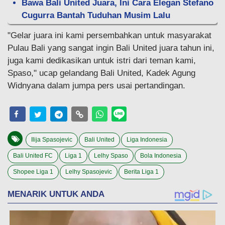
Bawa Bali United Juara, Ini Cara Elegan Stefano
Cugurra Bantah Tuduhan Musim Lalu
"Gelar juara ini kami persembahkan untuk masyarakat
Pulau Bali yang sangat ingin Bali United juara tahun ini,
juga kami dedikasikan untuk istri dari teman kami,
Spaso," ucap gelandang Bali United, Kadek Agung
Widnyana dalam jumpa pers usai pertandingan.
Ilija Spasojevic
Bali United
Liga Indonesia
Bali United FC
Liga 1
Lelhy Spaso
Bola Indonesia
Shopee Liga 1
Lelhy Spasojevic
Berita Liga 1