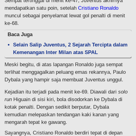
Sempat tertinggal di menit ke-47, Juventus akhirnya
mendapatkan satu poin, setelah
Cristiano Ronaldo
muncul sebagai penyelamat lewat gol penalti di menit
ke-68.
Baca Juga
Selain Salip Juventus, 2 Sejarah Tercipta dalam
Kemenangan Inter Milan atas SPAL
Meski begitu, di atas lapangan Ronaldo juga sempat
terlihat menggagalkan peluang emas rekannya, Paulo
Dybala yang hampir saja membuat Juventus unggul.
Kejadian itu terjadi pada menit ke-69. Diawali dari
solo
run
Higuain di sisi kiri, bola disodorkan ke Dybala di
kotak penalti. Dengan sedikit berputar, Dybala
kemudian melepaskan tendangan kaki kanan yang
mengarah tepat ke gawang.
Sayangnya, Cristiano Ronaldo berdiri tepat di depan