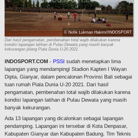
© Nofik Lukman Hakim//INDOSPORT
Dari hasil pengamatan, pembenahan total wajib dilakukan karena
kondisi lapangan latihan di Pulau Dewata yang masih banyak
kekurangan jelang Piala Dunia U-20 2021.
INDOSPORT.COM
-
PSSI
sudah menetapkan lima
lapangan yang mendampingi Stadion Kapten I Wayan
Dipta, Gianyar, dalam pencalonan Provinsi Bali sebagai
tuan rumah Piala Dunia U-20 2021. Dari hasil
pengamatan, pembenahan total wajib dilakukan karena
kondisi lapangan latihan di Pulau Dewata yang masih
banyak kekurangan.
Ada 13 lapangan yang dicalonkan sebagai lapangan
pendamping. Lapangan ini tersebar di Kota Denpasar,
Kabupaten Gianyar dan Kabupaten Badung. Tim Teknis