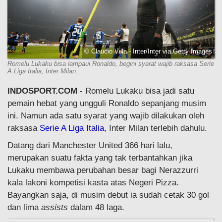
© Claudio Villa - Inter/Inter via Getty Images
Romelu Lukaku bisa lampaui Ronaldo, begini syarat wajib raksasa Serie
A Liga Italia, Inter Milan.
INDOSPORT.COM
- Romelu Lukaku bisa jadi satu
pemain hebat yang ungguli Ronaldo sepanjang musim
ini. Namun ada satu syarat yang wajib dilakukan oleh
raksasa
Serie A Liga Italia
, Inter Milan terlebih dahulu.
Datang dari Manchester United 366 hari lalu,
merupakan suatu fakta yang tak terbantahkan jika
Lukaku membawa perubahan besar bagi Nerazzurri
kala lakoni kompetisi kasta atas Negeri Pizza.
Bayangkan saja, di musim debut ia sudah cetak 30 gol
dan lima
assists
dalam 48 laga.