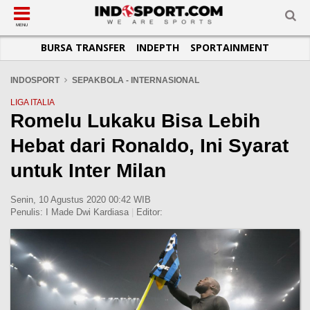
SUB-MENU
SUB-MENU
SUB-MENU
SUB-MENU
SUB-MENU
SUB-MENU
MENU
BURSA TRANSFER
INDEPTH
SPORTAINMENT
SEPAKBOLA
SPORTAINMENT
OTOMOTIF
BASKET
JADWAL
TOPIK HARI INI
LIGA 1
SELEBSPORT
MOTOGP
RAKET
KLASEMEN
PERATURAN OLAHRAGA
INDOSPORT
SEPAKBOLA - INTERNASIONAL
LIGA 2
LIFESTYLE
FORMULA 1
MMA
TIPS DAN TRIK
LIGA ITALIA
Romelu Lukaku Bisa Lebih
LIGA INGGRIS
OTOMANIA
FUTSAL
INFOGRAFIS
Hebat dari Ronaldo, Ini Syarat
LIGA ITALIA
OLIMPIK
GALERI FOTO
LIGA SPANYOL
E-SPORT
TEMPAT OLAHRAGA
untuk Inter Milan
LIGA CHAMPIONS
PASUKAN SEHAT
Senin, 10 Agustus 2020 00:42 WIB
LIGA JERMAN
KOMUNITAS SEHAT
Penulis:
I Made Dwi Kardiasa
|
Editor:
LIGA PRANCIS
LIGA EUROPA