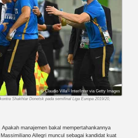
© Claudio Villa - Inter/Inter via Getty Images
kontra Shakhtar Donetsk pada semifinal Liga Europa 2019/20,
an. Apakah manajemen bakal mempertahankannya
Massimiliano Allegri muncul sebagai kandidat kuat