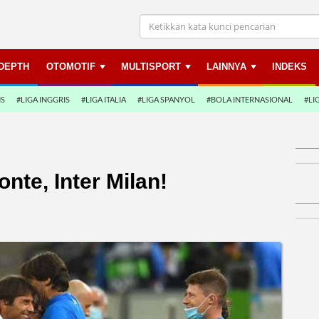
NDEPTH
OTOMOTIF
MULTISPORT
LAINNYA
INDEKS
NS
#LIGA INGGRIS
#LIGA ITALIA
#LIGA SPANYOL
#BOLA INTERNASIONAL
#LI
nte, Inter Milan!