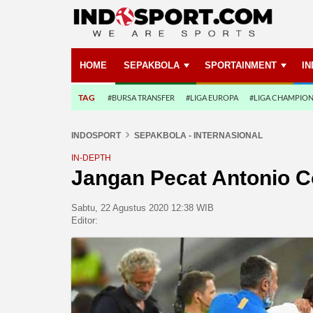
HOME
SEPAKBOLA
SPORTAINMENT
I
TAG
#BURSA TRANSFER
#LIGA EUROPA
#LIGA CHAMPIO
INDOSPORT
SEPAKBOLA - INTERNASIONAL
IN-DEPTH
Jangan Pecat Antonio Co
Sabtu, 22 Agustus 2020 12:38 WIB
Editor: