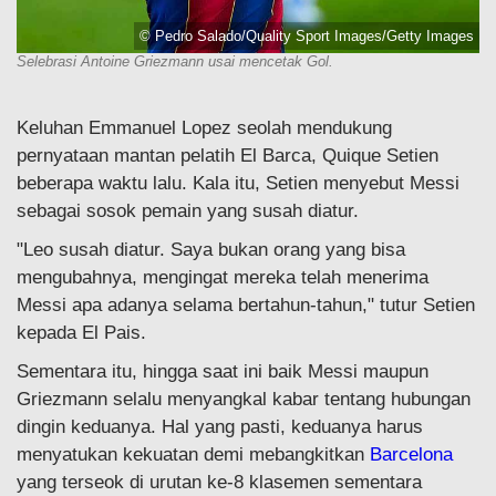
© Pedro Salado/Quality Sport Images/Getty Images
Selebrasi Antoine Griezmann usai mencetak Gol.
Keluhan Emmanuel Lopez seolah mendukung
pernyataan mantan pelatih El Barca, Quique Setien
beberapa waktu lalu. Kala itu, Setien menyebut Messi
sebagai sosok pemain yang susah diatur.
"Leo susah diatur. Saya bukan orang yang bisa
mengubahnya, mengingat mereka telah menerima
Messi apa adanya selama bertahun-tahun," tutur Setien
kepada El Pais.
Sementara itu, hingga saat ini baik Messi maupun
Griezmann selalu menyangkal kabar tentang hubungan
dingin keduanya. Hal yang pasti, keduanya harus
menyatukan kekuatan demi mebangkitkan
Barcelona
yang terseok di urutan ke-8 klasemen sementara