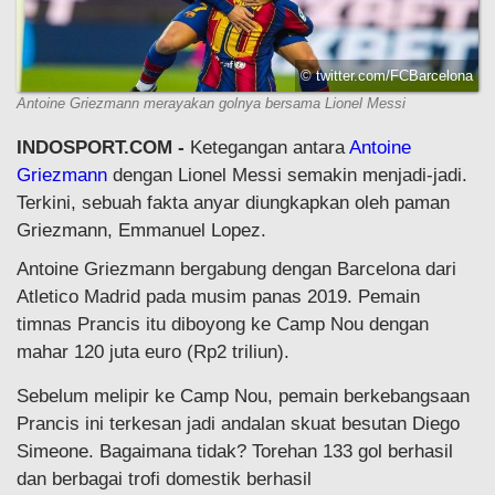
© twitter.com/FCBarcelona
Antoine Griezmann merayakan golnya bersama Lionel Messi
INDOSPORT.COM -
Ketegangan antara
Antoine
Griezmann
dengan Lionel Messi semakin menjadi-jadi.
Terkini, sebuah fakta anyar diungkapkan oleh paman
Griezmann, Emmanuel Lopez.
Antoine Griezmann bergabung dengan Barcelona dari
Atletico Madrid pada musim panas 2019. Pemain
timnas Prancis itu diboyong ke Camp Nou dengan
mahar 120 juta euro (Rp2 triliun).
Sebelum melipir ke Camp Nou, pemain berkebangsaan
Prancis ini terkesan jadi andalan skuat besutan Diego
Simeone. Bagaimana tidak? Torehan 133 gol berhasil
dan berbagai trofi domestik berhasil