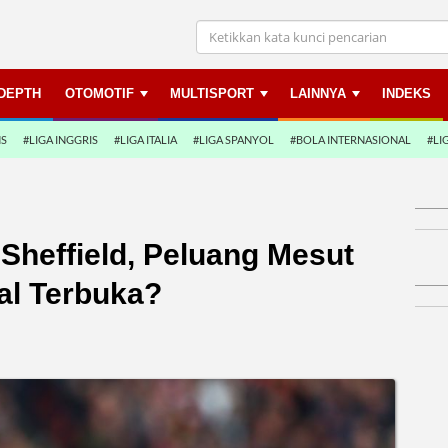
NDEPTH
OTOMOTIF
MULTISPORT
LAINNYA
INDEKS
NS
#LIGA INGGRIS
#LIGA ITALIA
#LIGA SPANYOL
#BOLA INTERNASIONAL
#LI
Sheffield, Peluang Mesut
al Terbuka?