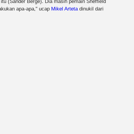
tu (Sander Berge). Dia masih pemain Sheffield
akukan apa-apa," ucap
Mikel Arteta
dinukil dari