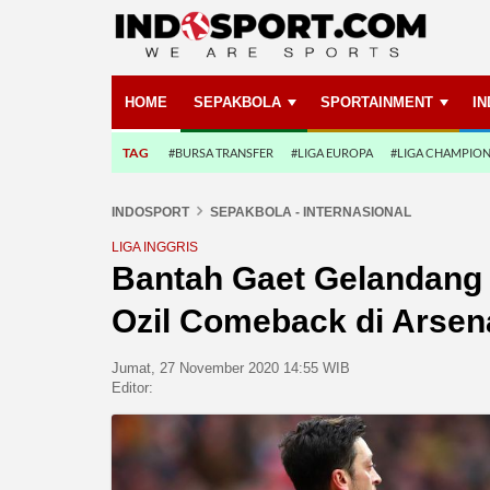
HOME
SEPAKBOLA
SPORTAINMENT
I
TAG
#BURSA TRANSFER
#LIGA EUROPA
#LIGA CHAMPIO
INDOSPORT
SEPAKBOLA - INTERNASIONAL
LIGA INGGRIS
Bantah Gaet Gelandang 
Ozil Comeback di Arsen
Jumat, 27 November 2020 14:55 WIB
Editor: