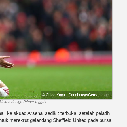
© Chloe Knott - Danehouse/Getty Images
ited di Liga Primer Inggris
li ke skuad Arsenal sedikit terbuka, setelah pelatih
ntuk merekrut gelandang Sheffield United pada bursa