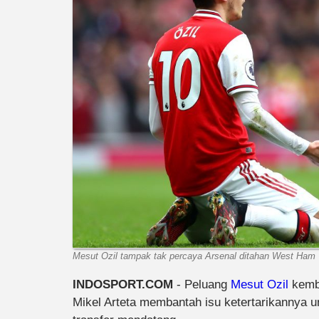
Mesut Ozil tampak tak percaya Arsenal ditahan West Ham Un
INDOSPORT.COM
- Peluang
Mesut Ozil
kemba
Mikel Arteta membantah isu ketertarikannya u